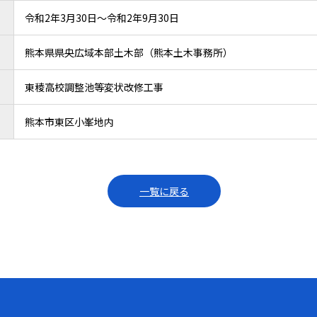
令和2年3月30日～令和2年9月30日
熊本県県央広域本部土木部（熊本土木事務所）
東稜高校調整池等変状改修工事
熊本市東区小峯地内
一覧に戻る