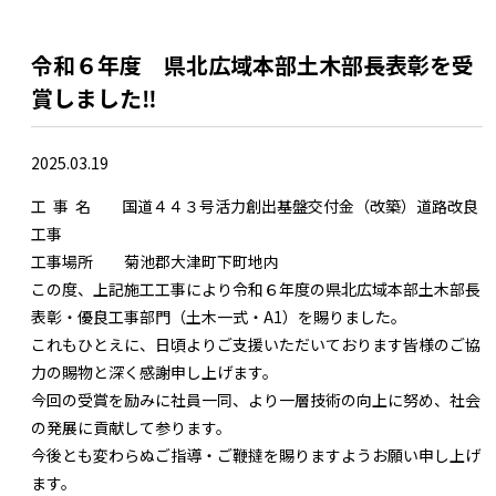
令和６年度 県北広域本部土木部長表彰を受
賞しました‼
2025.03.19
工 事 名 国道４４３号活力創出基盤交付金（改築）道路改良
工事
工事場所 菊池郡大津町下町地内
この度、上記施工工事により令和６年度の県北広域本部土木部長
表彰・優良工事部門（土木一式・A1）を賜りました。
これもひとえに、日頃よりご支援いただいております皆様のご協
力の賜物と深く感謝申し上げます。
今回の受賞を励みに社員一同、より一層技術の向上に努め、社会
の発展に貢献して参ります。
今後とも変わらぬご指導・ご鞭撻を賜りますようお願い申し上げ
ます。