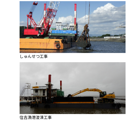
しゅんせつ工事
住吉漁港浚渫工事