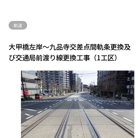
軌道
大甲橋左岸～九品寺交差点間軌条更換及
び交通局前渡り線更換工事（1工区）