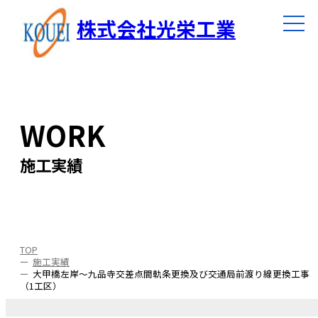
株式会社光栄工業
WORK
施工実績
TOP
施工実績
大甲橋左岸～九品寺交差点間軌条更換及び交通局前渡り線更換工事
（1工区）